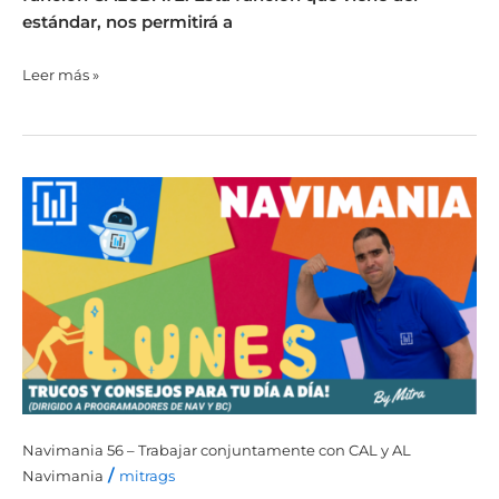
estándar, nos permitirá a
Leer más »
Navimania
56
–
Trabajar
conjuntamente
con
CAL
y
AL
Navimania 56 – Trabajar conjuntamente con CAL y AL
/
Navimania
mitrags