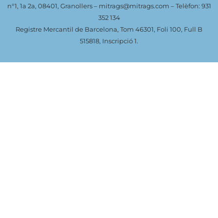
n°1, 1a 2a, 08401, Granollers –
mitrags@mitrags.com
– Telèfon: 931
352 134
Registre Mercantil de Barcelona, Tom 46301, Foli 100, Full B
515818, Inscripció 1.