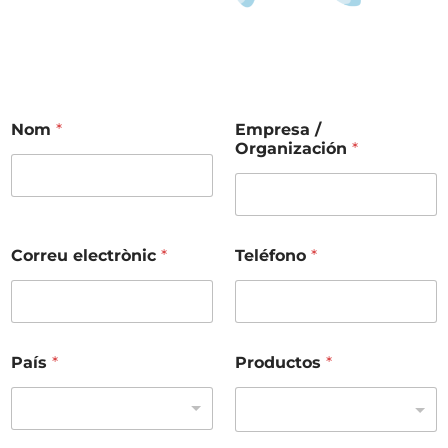
*
Nom
*
Empresa /
Organización
*
e
r
i
f
i
c
Correu electrònic
*
Teléfono
*
a
c
i
o
e
País
*
Productos
*
l
e
c
t