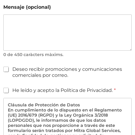
r
Mensaje (opcional)
ò
i
c
0 de 450 caràcters màxims.
S
Deseo recibir promociones y comunicaciones
p
comerciales por correo.
a
m
V
He leído y acepto la Política de Privacidad.
*
e
r
Cláusula de Protección de Datos
i
En cumplimiento de lo dispuesto en el Reglamento
f
(UE) 2016/679 (RGPD) y la Ley Orgánica 3/2018
i
(LOPDGDD), le informamos de que los datos
c
personales que nos proporcione a través de este
a
formulario serán tratados por Mitra Global Services,